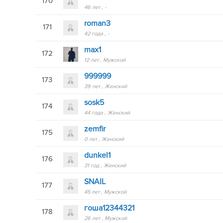
170
46 лет
-
roman3
171
42 года
-
max1
172
12 лет
Мужской
999999
173
39 лет
Женский
sosk5
174
44 года
Женский
zemfir
175
0 лет
Женский
dunkel1
176
31 год
Женский
SNAIL
177
45 лет
Мужской
гоша12344321
178
26 лет
Мужской