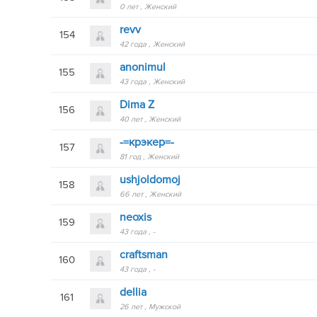
0 лет
Женский
revv
154
42 года
Женский
anonimul
155
43 года
Женский
Dima Z
156
40 лет
Женский
-=крэкер=-
157
81 год
Женский
ushjoldomoj
158
66 лет
Женский
neoxis
159
43 года
-
craftsman
160
43 года
-
dellia
161
26 лет
Мужской