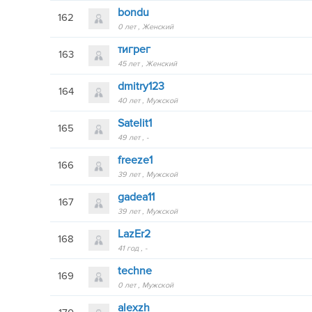
bondu
162
0 лет
Женский
тигрег
163
45 лет
Женский
dmitry123
164
40 лет
Мужской
Satelit1
165
49 лет
-
freeze1
166
39 лет
Мужской
gadea11
167
39 лет
Мужской
LazEr2
168
41 год
-
techne
169
0 лет
Мужской
alexzh