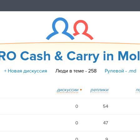
O Cash & Carry in Mo
+ Новая дискуссия
Люди в теме - 258
Рулевой - .md
дискуссии
реплики
п
0
54
0
47
0
9