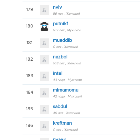
nviv
179
56 лет
Женский
putnik1
180
107 лет
Мужской
muaddib
181
0 лет
Женский
nazbol
182
108 лет
Женский
intel
183
43 года
Мужской
mimamomu
184
42 года
Мужской
sabdul
185
40 лет
Женский
kraftman
186
0 лет
Женский
пузик