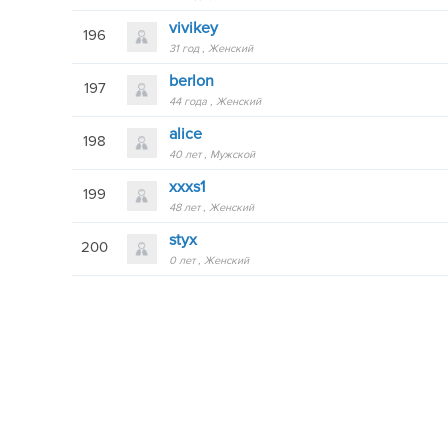
vivikey
196
31 год
Женский
berlon
197
44 года
Женский
alice
198
40 лет
Мужской
xxxs1
199
48 лет
Женский
styx
200
0 лет
Женский