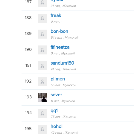
187
31 год
Женский
freak
188
0 лет
-
bon-bon
189
54 года
Мужской
fifineatza
190
0 лет
Мужской
sandum150
191
41 год
Женский
pilmen
192
55 лет
Мужской
sever
193
11 лет
Мужской
qq1
194
75 лет
Женский
hohol
195
42 года
Женский