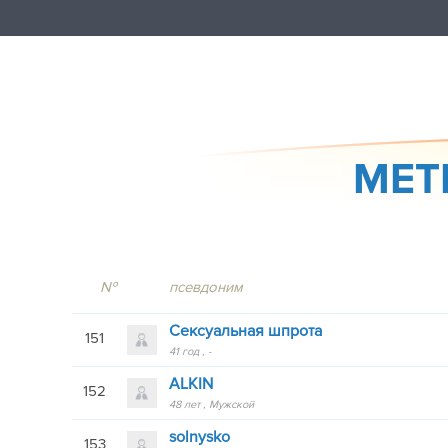
METR
№
псевдоним
Сексуальная шпрота
151
41 год
-
ALKIN
152
48 лет
Мужской
solnysko
153