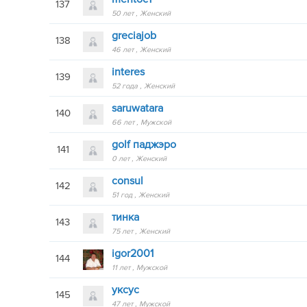
137
50 лет
Женский
greciajob
138
46 лет
Женский
interes
139
52 года
Женский
saruwatara
140
66 лет
Мужской
golf паджэро
141
0 лет
Женский
consul
142
51 год
Женский
тинка
143
75 лет
Женский
igor2001
144
11 лет
Мужской
уксус
145
47 лет
Мужской