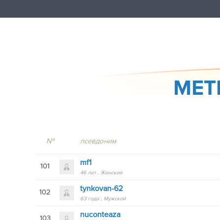
METR
№
псевдоним
mf1
101
46 лет
Женский
tynkovan-62
102
63 года
Мужской
nuconteaza
103