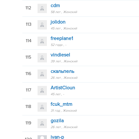
cdm
112
58 лет
Женский
jolidon
113
45 лет
Женский
freeplane1
114
52 года
-
vindiesel
115
39 лет
Женский
скальпель
116
26 лет
Женский
ArtistCloun
117
45 лет
-
fcuk_mtm
118
31 год
Женский
gozila
119
26 лет
Женский
ivan-p