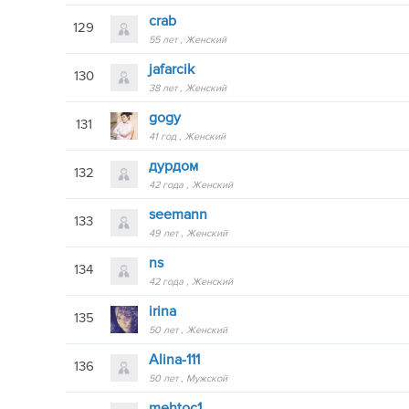
crab
129
55 лет
Женский
jafarcik
130
38 лет
Женский
gogy
131
41 год
Женский
дурдом
132
42 года
Женский
seemann
133
49 лет
Женский
ns
134
42 года
Женский
irina
135
50 лет
Женский
Alina-111
136
50 лет
Мужской
mehtoc1