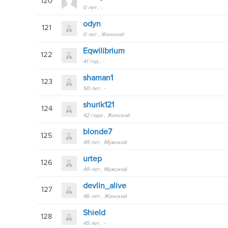
120
0 лет
-
odyn
121
0 лет
Женский
Eqwilibrium
122
41 год
-
shaman1
123
50 лет
-
shurik121
124
42 года
Женский
blonde7
125
49 лет
Мужской
urtep
126
49 лет
Мужской
devlin_alive
127
46 лет
Женский
Shield
128
45 лет
-