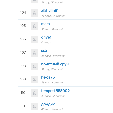
31 год
Женский
zfshtilinii1
104
43 года
Женский
marа
105
30 лет
Мужской
drive1
106
0 лет
-
ssb
107
44 года
Мужской
почётный срун
108
31 год
Женский
hexis75
109
38 лет
Женский
tempest888002
110
43 года
Женский
дождик
111
46 лет
Женский