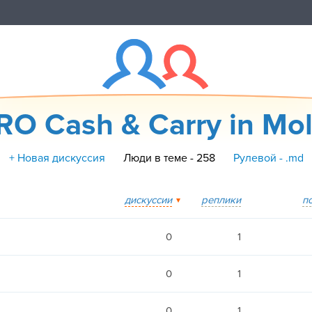
O Cash & Carry in Mo
+ Новая дискуссия
Люди в теме - 258
Рулевой - .md
дискуссии
реплики
п
0
1
0
1
0
1