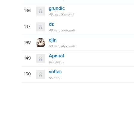
grundic
146
45 лет
Женский
dz
147
49 лет
Женский
djin
148
50 лет
Мужской
Арина1
149
109 лет
-
vottac
150
56 лет
-