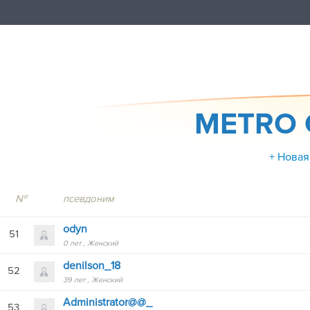
METRO C
+ Новая
№
псевдоним
odyn
51
0 лет
Женский
denilson_18
52
39 лет
Женский
Administrator@@_
53