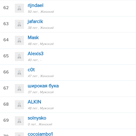
rijndael
62
50 лет
Женский
jafarcik
63
38 лет
Женский
Mask
64
48 лет
Мужской
Alexis3
65
40 лет
-
c0t
66
47 лет
Женский
широкая бука
67
37 лет
Мужской
ALKIN
68
48 лет
Мужской
solnysko
69
0 лет
Женский
cocojambo1