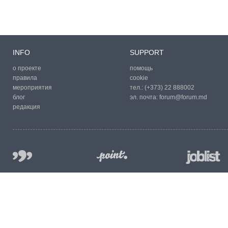
INFO
SUPPORT
о проекте
помощь
правила
cookie
мероприятия
тел.:
(+373) 22 888002
блог
эл. почта:
forum@forum.md
редакция