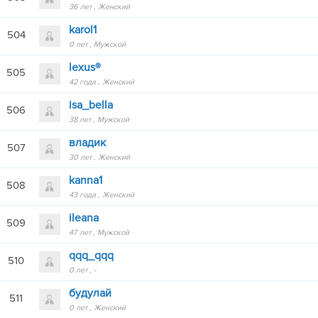
36 лет
Женский
karol1
504
0 лет
Мужской
lexus®
505
42 года
Женский
isa_bella
506
38 лет
Мужской
владик
507
30 лет
Женский
kanna1
508
43 года
Женский
ileana
509
47 лет
Мужской
qqq_qqq
510
0 лет
-
будулай
511
0 лет
Женский