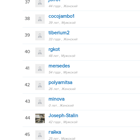
37
44 года
Женский
cocojambo1
38
39 лет
Мужской
tiberium2
39
33 года
Женский
rgkot
40
48 лет
Мужской
mersedes
41
54 года
Мужской
polyarnitsa
42
26 лет
Женский
minova
43
0 лет
Женский
Joseph-Stalin
44
42 года
Мужской
гайка
45
25 лет
Мужской