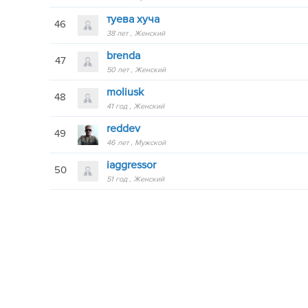
туева хуча
46
38 лет
Женский
brenda
47
50 лет
Женский
moliusk
48
41 год
Женский
reddev
49
46 лет
Мужской
iaggressor
50
51 год
Женский