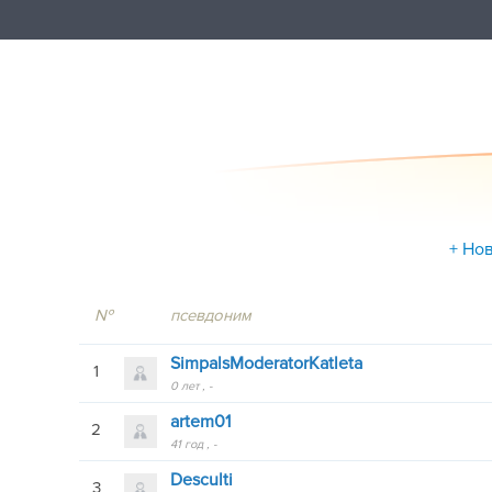
+ Но
№
псевдоним
SimpalsModeratorKatleta
1
0 лет
-
artem01
2
41 год
-
Desculti
3