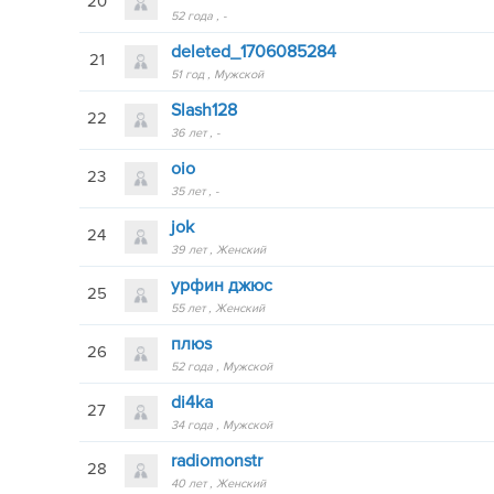
20
52 года
-
deleted_1706085284
21
51 год
Мужской
Slash128
22
36 лет
-
oio
23
35 лет
-
jok
24
39 лет
Женский
урфин джюс
25
55 лет
Женский
плюs
26
52 года
Мужской
di4ka
27
34 года
Мужской
radiomonstr
28
40 лет
Женский