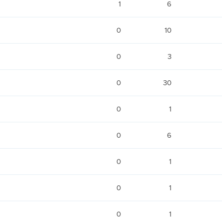
1
6
0
10
0
3
0
30
0
1
0
6
0
1
0
1
0
1