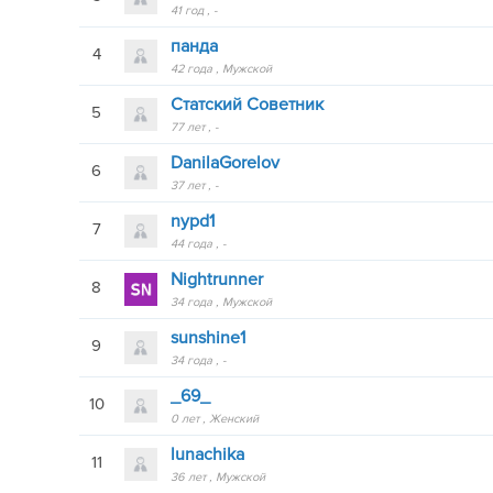
41 год
-
панда
4
42 года
Мужской
Статский Советник
5
77 лет
-
DanilaGorelov
6
37 лет
-
nypd1
7
44 года
-
Nightrunner
8
34 года
Мужской
sunshine1
9
34 года
-
_69_
10
0 лет
Женский
lunachika
11
36 лет
Мужской