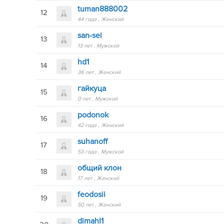
tuman888002
12
44 года
Женский
san-sei
13
13 лет
Мужской
hd1
14
36 лет
Женский
гайкуцa
15
0 лет
Мужской
podonok
16
42 года
Женский
suhanoff
17
53 года
Мужской
общий клон
18
17 лет
Женский
feodosii
19
50 лет
Женский
dimahl1