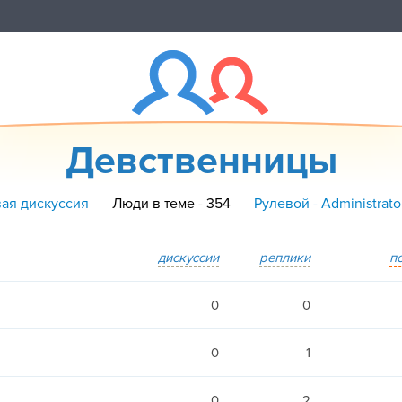
Девственницы
вая дискуссия
Люди в теме - 354
Рулевой - Administrat
дискуссии
реплики
п
0
0
0
1
0
2