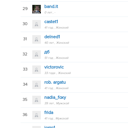
band.it
29
0 лет
-
castet1
30
41 год
Женский
delned1
31
40 лет
Женский
дб
32
51 год
Женский
victorovic
33
33 года
Женский
rob. argatu
34
41 год
Женский
nadia_foxy
35
39 лет
Мужской
frida
36
41 год
Мужской
jorro1