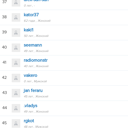
37
0 лет
-
kator37
38
62 года
Женский
kaki1
39
50 лет
Женский
seemann
40
49 лет
Женский
radiomonstr
41
40 лет
Женский
vakero
42
0 лет
Мужской
jan ferаru
43
45 лет
Женский
.vladys
44
49 лет
Женский
rgkot
45
48 лет
Мужской