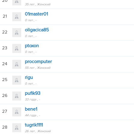
20
35 лет
Женский
01master01
21
0 лет
-
oligacica85
22
0 лет
-
ptoxon
23
0 лет
-
procomputer
24
55 лет
Женский
rigu
25
0 лет
-
pufik93
26
33 года
-
bene1
27
44 года
-
tugrik1111
28
26 лет
Женский