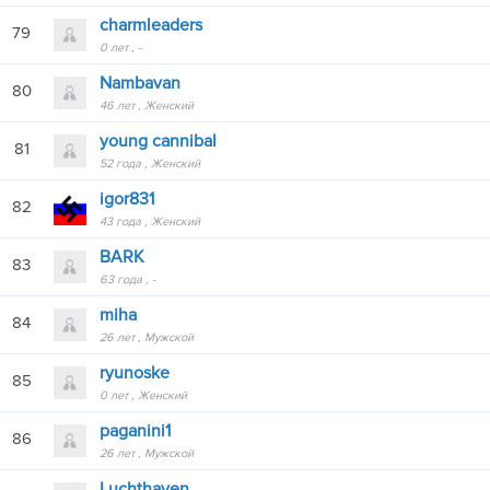
charmleaders
79
0 лет
-
Nambavan
80
46 лет
Женский
young cannibal
81
52 года
Женский
igor831
82
43 года
Женский
BARK
83
63 года
-
miha
84
26 лет
Мужской
ryunoske
85
0 лет
Женский
paganini1
86
26 лет
Мужской
Luchthaven