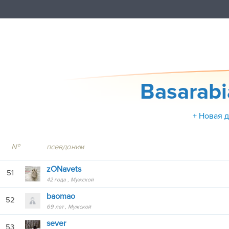
Basarab
+ Новая 
№
псевдоним
zONavets
51
42 года
Мужской
baomao
52
69 лет
Мужской
sever
53