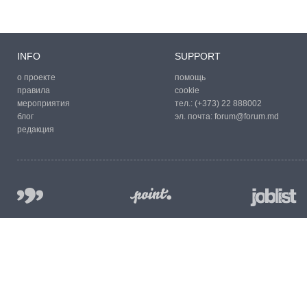
INFO
SUPPORT
о проекте
помощь
правила
cookie
мероприятия
тел.:
(+373) 22 888002
блог
эл. почта:
forum@forum.md
редакция