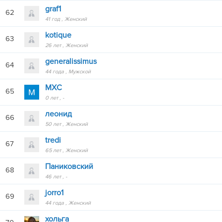
graf1
62
41 год
Женский
kotique
63
26 лет
Женский
generаlissimus
64
44 года
Мужской
MXC
65
0 лет
-
леонид
66
50 лет
Женский
tredi
67
65 лет
Женский
Паниковский
68
46 лет
-
jorro1
69
44 года
Женский
хольга