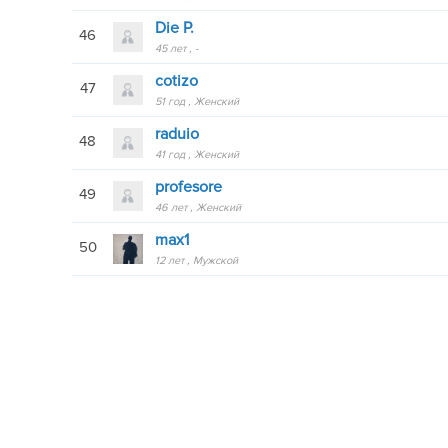
Die P.
46
45 лет
-
cotizo
47
51 год
Женский
raduio
48
41 год
Женский
profesore
49
46 лет
Женский
max1
50
12 лет
Мужской