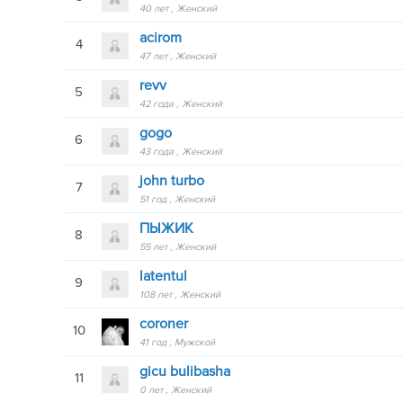
40 лет
Женский
acirom
4
47 лет
Женский
revv
5
42 года
Женский
gogo
6
43 года
Женский
john turbo
7
51 год
Женский
ПЫЖИК
8
55 лет
Женский
latentul
9
108 лет
Женский
coroner
10
41 год
Мужской
gicu bulibasha
11
0 лет
Женский