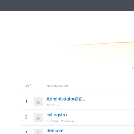
+
№
псевдоним
Administrator@@_
1
16 лет
-
caliogstro
2
52 года
Женский
dencom
3