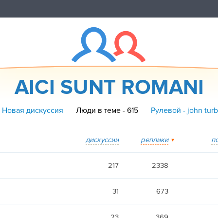
AICI SUNT ROMANI
 Новая дискуссия
Люди в теме - 615
Рулевой - john tur
дискуссии
реплики
п
217
2338
31
673
23
369