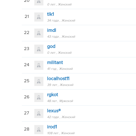
20
0 лет
Женский
tlk1
21
34 года
Женский
imdl
22
43 года
Женский
god
23
0 лет
Женский
militant
24
41 год
Женский
localhost11
25
39 лет
Женский
rgkot
26
48 лет
Мужской
lexus®
27
42 года
Женский
irod1
28
108 лет
Женский