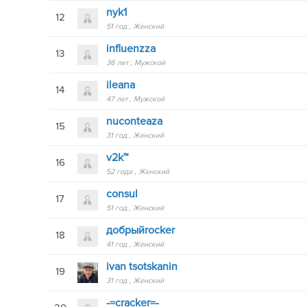
nyk1
12
51 год
Женский
influenzza
13
36 лет
Мужской
ileana
14
47 лет
Мужской
nuconteaza
15
31 год
Женский
v2k™
16
52 года
Женский
consul
17
51 год
Женский
добрыйrocker
18
41 год
Женский
ivan tsotskanin
19
31 год
Женский
-=cracker=-