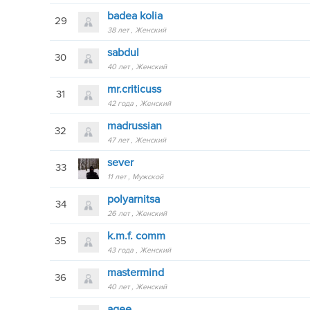
badea kolia
29
38 лет
Женский
sabdul
30
40 лет
Женский
mr.criticuss
31
42 года
Женский
madrussian
32
47 лет
Женский
sever
33
11 лет
Мужской
polyarnitsa
34
26 лет
Женский
k.m.f. comm
35
43 года
Женский
mastermind
36
40 лет
Женский
agee