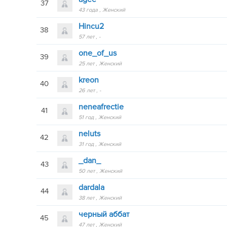
37
43 года
Женский
Hincu2
38
57 лет
-
one_of_us
39
25 лет
Женский
kreon
40
26 лет
-
neneafrectie
41
51 год
Женский
neluts
42
31 год
Женский
_dan_
43
50 лет
Женский
dardala
44
38 лет
Женский
черный аббат
45
47 лет
Женский