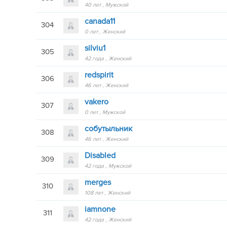
40 лет
Мужской
canada11
304
0 лет
Женский
silviu1
305
42 года
Женский
redspirit
306
46 лет
Женский
vakero
307
0 лет
Мужской
собутыльник
308
46 лет
Женский
Disabled
309
42 года
Мужской
merges
310
108 лет
Женский
iamnone
311
42 года
Женский