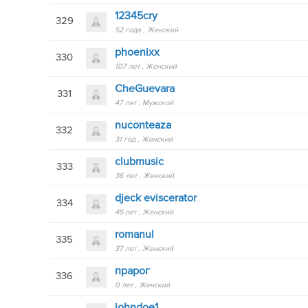
12345cry
329
52 года
Женский
phoenixx
330
107 лет
Женский
CheGuevara
331
47 лет
Мужской
nuconteaza
332
31 год
Женский
clubmusic
333
36 лет
Женский
djeck eviscerator
334
45 лет
Женский
romanul
335
37 лет
Женский
прарог
336
0 лет
Женский
johndoe1