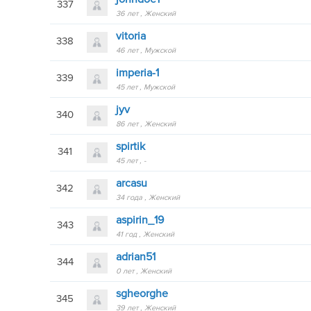
337
36 лет
Женский
vitoria
338
46 лет
Мужской
imperia-1
339
45 лет
Мужской
jyv
340
86 лет
Женский
spirtik
341
45 лет
-
arcasu
342
34 года
Женский
aspirin_19
343
41 год
Женский
adrian51
344
0 лет
Женский
sgheorghe
345
39 лет
Женский