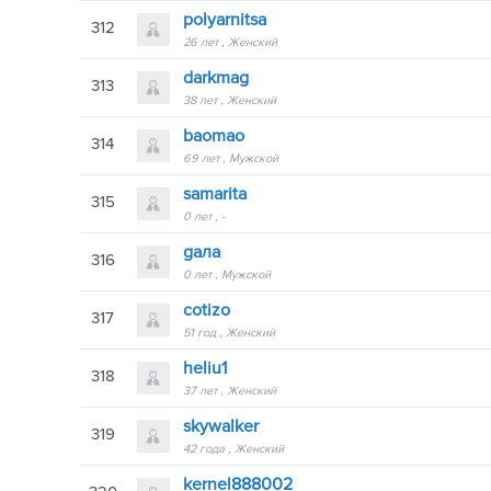
polyarnitsa
312
26 лет
Женский
darkmag
313
38 лет
Женский
baomao
314
69 лет
Мужской
samarita
315
0 лет
-
gaлa
316
0 лет
Мужской
cotizo
317
51 год
Женский
heliu1
318
37 лет
Женский
skywalker
319
42 года
Женский
kernel888002