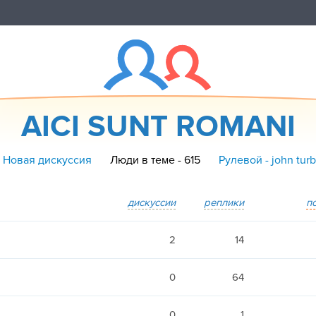
AICI SUNT ROMANI
 Новая дискуссия
Люди в теме - 615
Рулевой - john tur
дискуссии
реплики
п
2
14
0
64
0
1