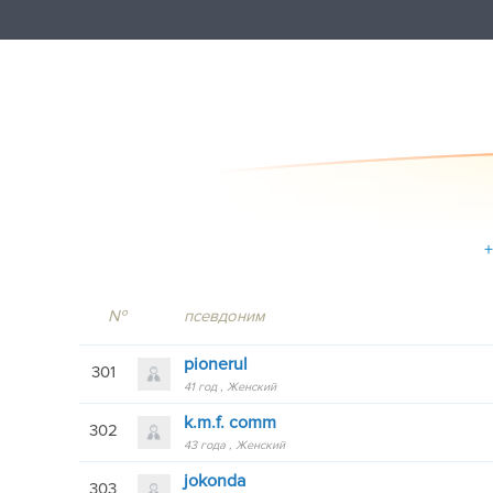
+
№
псевдоним
pionerul
301
41 год
Женский
k.m.f. comm
302
43 года
Женский
jokonda
303