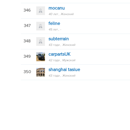
mocanu
346
40 лет
Женский
feline
347
45 лет
-
subterrain
348
43 года
Женский
carpartsUK
349
42 года
Мужской
shanghai tasiue
350
43 года
Женский