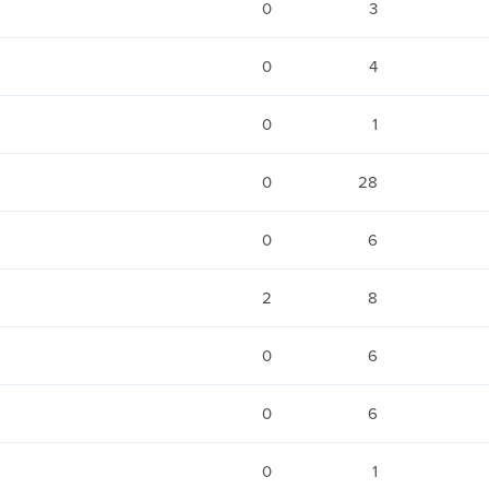
0
3
0
4
0
1
0
28
0
6
2
8
0
6
0
6
0
1