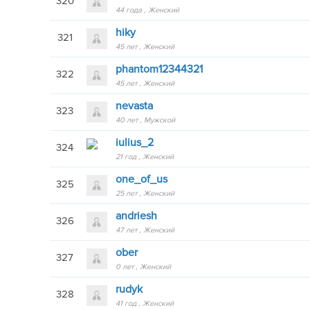
320
44 года
Женский
hiky
321
45 лет
Женский
phantom12344321
322
45 лет
Женский
nevasta
323
40 лет
Мужской
iulius_2
324
21 год
Женский
one_of_us
325
25 лет
Женский
andriesh
326
47 лет
Женский
ober
327
0 лет
Женский
rudyk
328
41 год
Женский