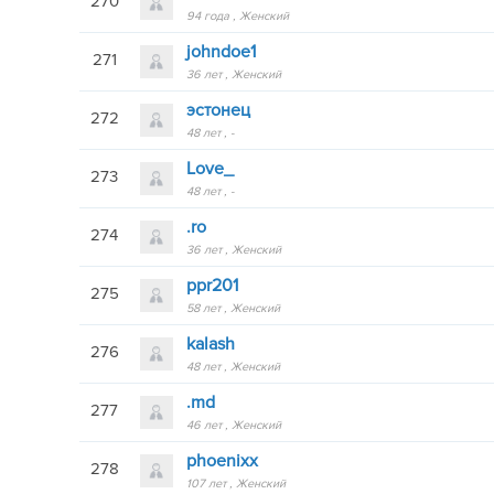
270
94 года
Женский
johndoe1
271
36 лет
Женский
эстонец
272
48 лет
-
Love_
273
48 лет
-
.ro
274
36 лет
Женский
ppr201
275
58 лет
Женский
kalash
276
48 лет
Женский
.md
277
46 лет
Женский
phoenixx
278
107 лет
Женский