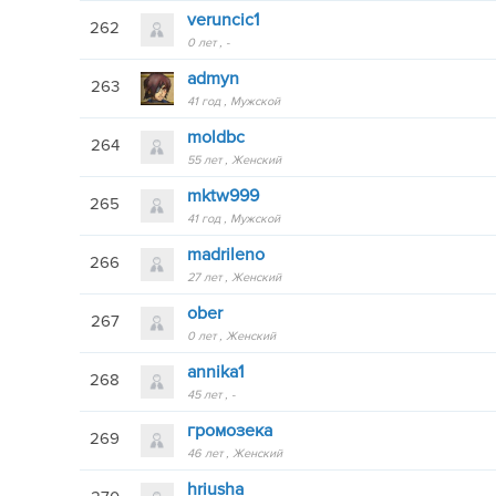
veruncic1
262
0 лет
-
admyn
263
41 год
Мужской
moldbc
264
55 лет
Женский
mktw999
265
41 год
Мужской
madrileno
266
27 лет
Женский
ober
267
0 лет
Женский
annika1
268
45 лет
-
громозека
269
46 лет
Женский
hriusha