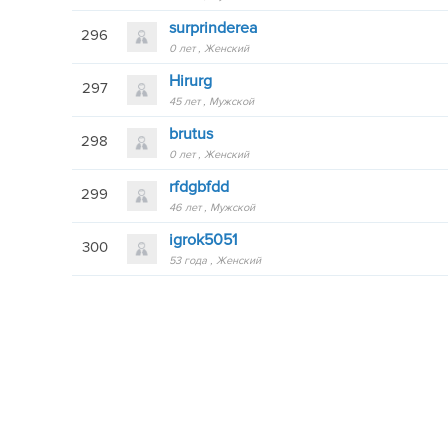
surprinderea
296
0 лет
Женский
Hirurg
297
45 лет
Мужской
brutus
298
0 лет
Женский
rfdgbfdd
299
46 лет
Мужской
igrоk5051
300
53 года
Женский