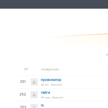
+
№
псевдоним
провокатор
251
50 лет
Женский
тайга
252
44 года
Мужской
rs
253