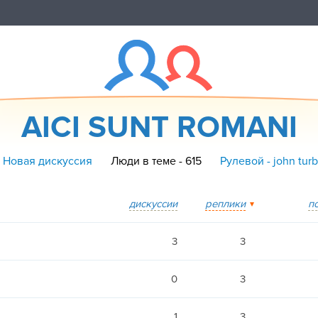
AICI SUNT ROMANI
 Новая дискуссия
Люди в теме - 615
Рулевой - john tur
дискуссии
реплики
п
3
3
0
3
1
3