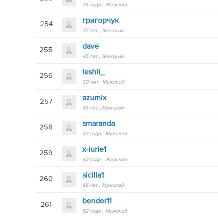
34 года
Женский
григорчук
254
37 лет
Женский
dave
255
45 лет
Женский
leshii_
256
39 лет
Мужской
azumix
257
45 лет
Мужской
smaranda
258
43 года
Мужской
x-iurie1
259
42 года
Женский
sicilia1
260
45 лет
Мужской
bender11
261
52 года
Мужской