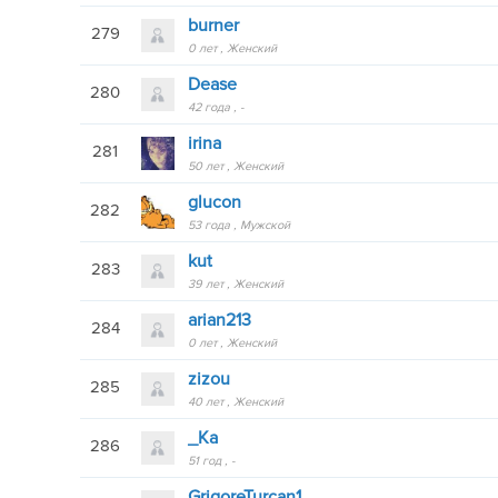
burner
279
0 лет
Женский
Dease
280
42 года
-
irina
281
50 лет
Женский
glucon
282
53 года
Мужской
kut
283
39 лет
Женский
arian213
284
0 лет
Женский
zizou
285
40 лет
Женский
_Ka
286
51 год
-
GrigoreTurcan1