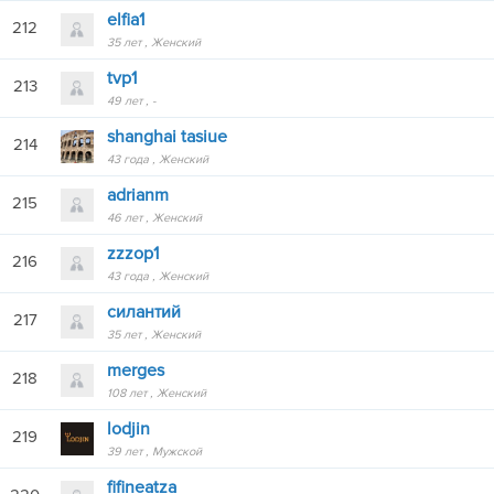
elfia1
212
35 лет
Женский
tvp1
213
49 лет
-
shanghai tasiue
214
43 года
Женский
adrianm
215
46 лет
Женский
zzzop1
216
43 года
Женский
cилантий
217
35 лет
Женский
merges
218
108 лет
Женский
lodjin
219
39 лет
Мужской
fifineatza