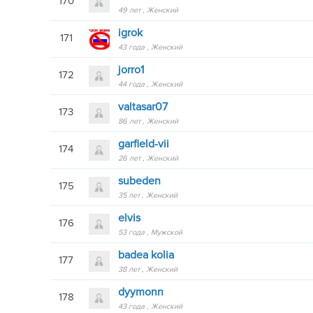
170
49 лет
Женский
igrok
171
43 года
Женский
jorro1
172
44 года
Женский
valtasar07
173
86 лет
Женский
garfield-vii
174
26 лет
Женский
subeden
175
35 лет
Женский
elvis
176
53 года
Мужской
badea kolia
177
38 лет
Женский
dyymonn
178
43 года
Женский