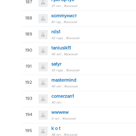
187
37 лет
Женский
кommунист
188
81 год
Женский
nils1
189
42 года
Женский
taniusik11
190
40 лет
Мужской
satyr
191
43 года
Женский
mastermind
192
40 лет
Женский
comerzan1
193
40 лет
-
wwwew
194
0 лет
Женский
k o t
195
48 лет
Женский