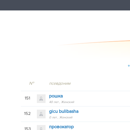
+
№
псевдоним
рошка
151
40 лет
Женский
gicu bulibasha
152
0 лет
Женский
провокатор
153