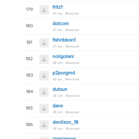
fritz1
179
41 год
Женский
dotcom
180
47 лет
Женский
fishribbon1
181
37 лет
Женский
noiigolani
182
56 лет
Женский
p2porgmd
183
45 лет
Женский
dutsun
184
26 лет
Женский
dave
185
45 лет
Женский
denilson_18
186
39 лет
Женский
григорчук