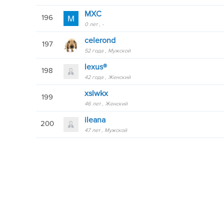
MXC
196
0 лет
-
celerond
197
52 года
Мужской
lexus®
198
42 года
Женский
xslwkx
199
46 лет
Женский
ileana
200
47 лет
Мужской