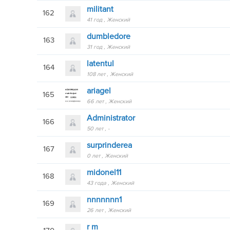
militant
162
41 год
Женский
dumbledore
163
31 год
Женский
latentul
164
108 лет
Женский
ariagel
165
66 лет
Женский
Аdministrator
166
50 лет
-
surprinderea
167
0 лет
Женский
midonel11
168
43 года
Женский
nnnnnnn1
169
26 лет
Женский
r m