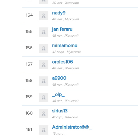
50 лет
Женский
nady9
154
40 лет
Мужской
jan feraru
155
45 лет
Женский
mimamomu
156
42 года
Мужской
oroles106
157
46 лет
Женский
a9900
158
45 лет
Женский
_olp_
159
48 лет
Женский
sirius13
160
41 год
Женский
Administrator@@_
161
16 лет
-