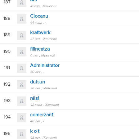
187
41 год
Женский
Ciocanu
188
44 года
-
kraftwerk
189
37 лет
Женский
fifineatza
190
0 лет
Мужской
Аdministrator
191
50 лет
-
dutsun
192
26 лет
Женский
nils1
193
42 года
Женский
comerzan1
194
40 лет
-
k o t
195
48 лет
Женский