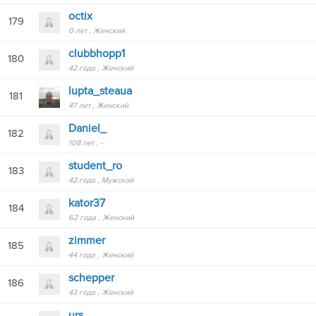
octiх
179
0 лет
Женский
clubbhopp1
180
42 года
Женский
lupta_steaua
181
47 лет
Женский
Daniel_
182
108 лет
-
student_ro
183
42 года
Мужской
kator37
184
62 года
Женский
zimmer
185
44 года
Женский
schepper
186
43 года
Женский
urs