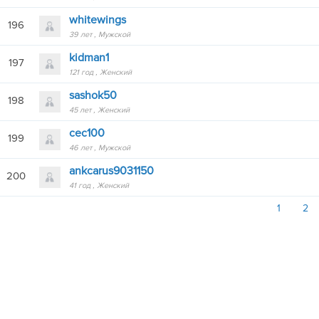
whitewings
196
39 лет
Мужской
kidman1
197
121 год
Женский
sashok50
198
45 лет
Женский
cec100
199
46 лет
Мужской
ankcarus9031150
200
41 год
Женский
1
2