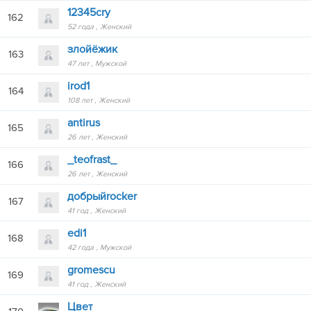
12345cry
162
52 года
Женский
злойёжик
163
47 лет
Мужской
irod1
164
108 лет
Женский
antirus
165
26 лет
Женский
_teofrast_
166
26 лет
Женский
добрыйrocker
167
41 год
Женский
edi1
168
42 года
Мужской
gromescu
169
41 год
Женский
Цвет