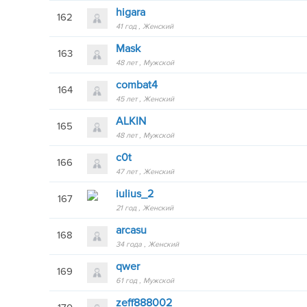
higara
162
41 год
Женский
Mask
163
48 лет
Мужской
combat4
164
45 лет
Женский
ALKIN
165
48 лет
Мужской
c0t
166
47 лет
Женский
iulius_2
167
21 год
Женский
arcasu
168
34 года
Женский
qwer
169
61 год
Мужской
zeff888002