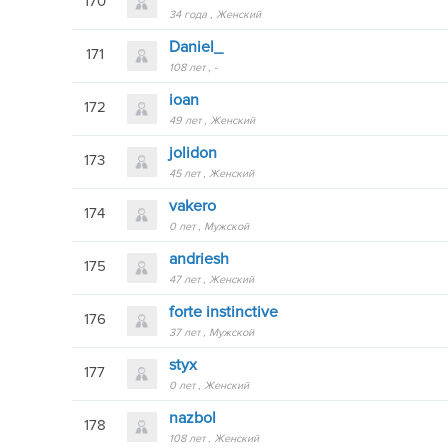
170
34 года
Женский
Daniel_
171
108 лет
-
ioan
172
49 лет
Женский
jolidon
173
45 лет
Женский
vakero
174
0 лет
Мужской
andriesh
175
47 лет
Женский
forte instinctive
176
37 лет
Мужской
styx
177
0 лет
Женский
nazbol
178
108 лет
Женский