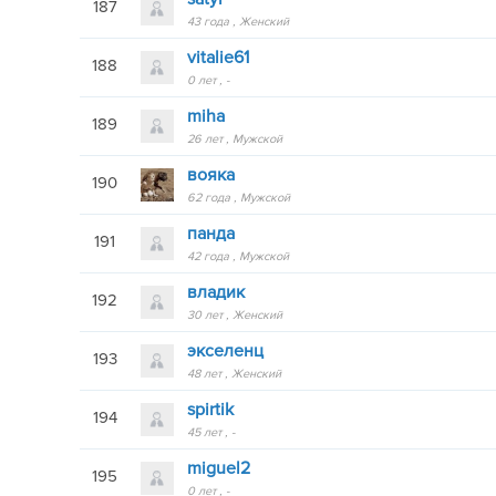
187
43 года
Женский
vitalie61
188
0 лет
-
miha
189
26 лет
Мужской
вояка
190
62 года
Мужской
панда
191
42 года
Мужской
владик
192
30 лет
Женский
экселенц
193
48 лет
Женский
spirtik
194
45 лет
-
miguel2
195
0 лет
-