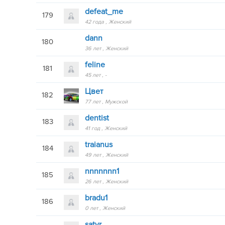
defeat_me
179
42 года
Женский
dann
180
36 лет
Женский
feline
181
45 лет
-
Цвет
182
77 лет
Мужской
dentist
183
41 год
Женский
traianus
184
49 лет
Женский
nnnnnnn1
185
26 лет
Женский
bradu1
186
0 лет
Женский
satyr