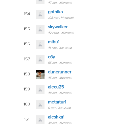
47 лет
Женский
gothika
154
108 лет
Мужской
skywalker
155
42 года
Женский
mihu1
156
41 год
Женский
сбу
157
55 лет
Женский
dunerunnеr
158
45 лет
Мужской
alecu25
159
48 лет
Женский
metartur1
160
0 лет
Женский
aleshka1
161
38 лет
Женский