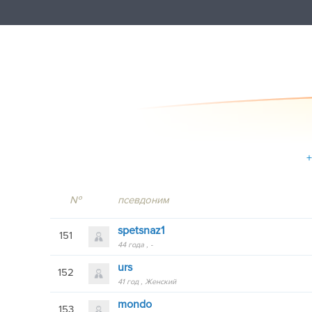
+
№
псевдоним
spetsnaz1
151
44 года
-
urs
152
41 год
Женский
mondo
153