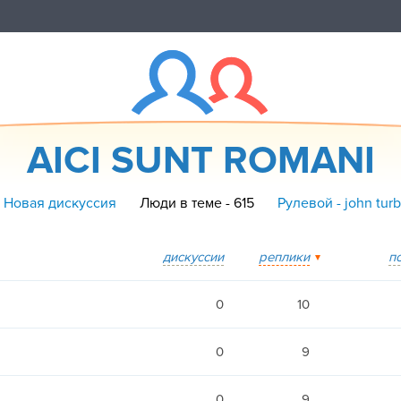
AICI SUNT ROMANI
 Новая дискуссия
Люди в теме - 615
Рулевой - john tur
дискуссии
реплики
п
0
10
0
9
0
9