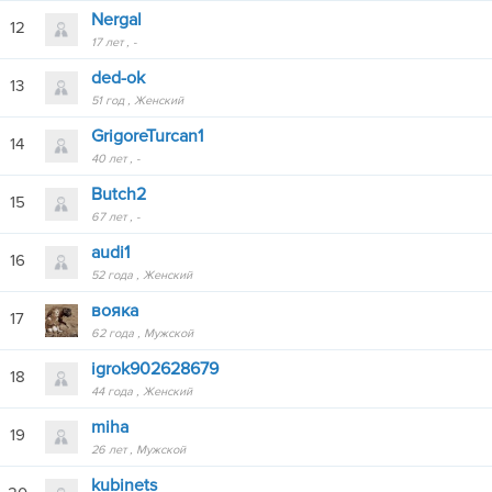
Nergal
12
17 лет
-
ded-ok
13
51 год
Женский
GrigoreTurcan1
14
40 лет
-
Butch2
15
67 лет
-
audi1
16
52 года
Женский
вояка
17
62 года
Мужской
igrok902628679
18
44 года
Женский
miha
19
26 лет
Мужской
kubinets