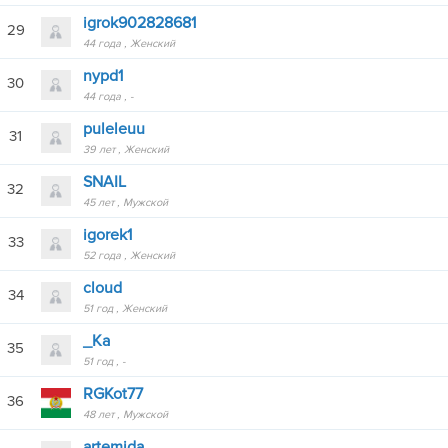
igrok902828681
29
44 года
Женский
nypd1
30
44 года
-
puleleuu
31
39 лет
Женский
SNAIL
32
45 лет
Мужской
igorek1
33
52 года
Женский
cloud
34
51 год
Женский
_Ka
35
51 год
-
RGKot77
36
48 лет
Мужской
artemida