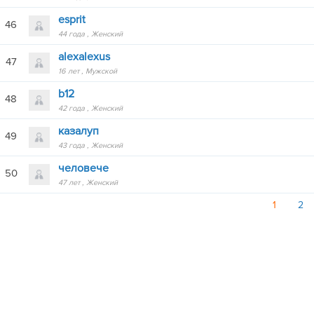
esprit
46
44 года
Женский
alexalexus
47
16 лет
Мужской
b12
48
42 года
Женский
казалуп
49
43 года
Женский
человече
50
47 лет
Женский
1
2