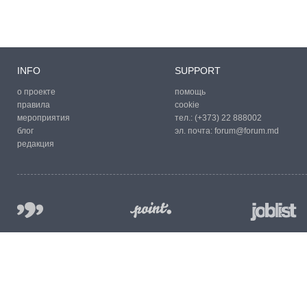
INFO
SUPPORT
о проекте
помощь
правила
cookie
мероприятия
тел.:
(+373) 22 888002
блог
эл. почта:
forum@forum.md
редакция