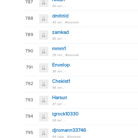
787
50 лет
-
dmitriid
788
45 лет
Женский
zamkad
789
85 лет
-
mmm1
790
29 лет
Женский
Envelop
791
36 лет
-
Chekist1
792
46 лет
-
Harsun
793
47 лет
-
igrock10330
794
58 лет
-
djromann33746
795
44 года
Женский