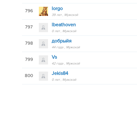
Iorgo
796
39 лет
Мужской
lbeathoven
797
0 лет
Мужской
добрыйя
798
44 года
Мужской
Vs
799
42 года
Мужской
Jekis84
800
0 лет
Мужской