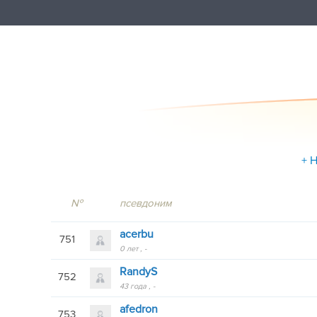
+ 
№
псевдоним
acerbu
751
0 лет
-
RandyS
752
43 года
-
afedron
753