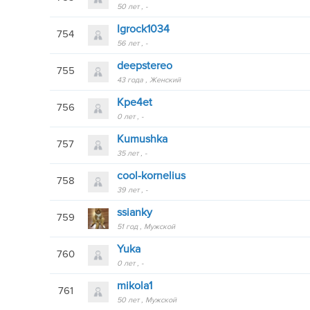
50 лет
-
Igrock1034
754
56 лет
-
deepstereo
755
43 года
Женский
Kpe4et
756
0 лет
-
Kumushka
757
35 лет
-
cool-kornelius
758
39 лет
-
ssianky
759
51 год
Мужской
Yuka
760
0 лет
-
mikola1
761
50 лет
Мужской