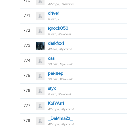
770
42 года
Женский
drive1
771
0 лет
-
igrock050
772
0 лет
Женский
darkfox1
773
48 лет
Мужской
cas
774
50 лет
Мужской
рейдер
775
56 лет
Женский
styx
776
0 лет
Женский
KolYAn1
777
43 года
Мужской
_DaMmaZz_
778
42 года
Мужской