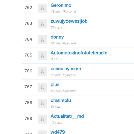
Geronimo
762
48 лет
Женский
zuwujybewezijobi
763
33 года
-
donny
764
51 год
Мужской
Automotokinofototeleradio
765
0 лет
-
слава пушкин
766
58 лет
Мужской
plus
767
80 лет
Мужской
omsimplu
768
61 год
-
Actualitati__md
769
42 года
-
wd479