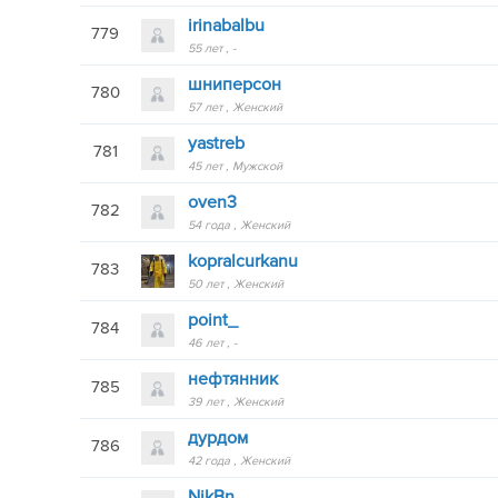
irinabalbu
779
55 лет
-
шниперсoн
780
57 лет
Женский
yastreb
781
45 лет
Мужской
oven3
782
54 года
Женский
kopralcurkanu
783
50 лет
Женский
point_
784
46 лет
-
нефтянник
785
39 лет
Женский
дурдом
786
42 года
Женский
NikBn