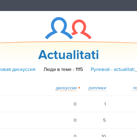
Actualitati
Новая дискуссия
Люди в теме - 1115
Рулевой - actualitat
дискуссии
реплики
п
0
1
0
5
0
10