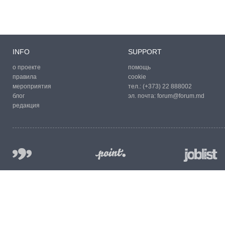
INFO
SUPPORT
о проекте
помощь
правила
cookie
мероприятия
тел.:
(+373) 22 888002
блог
эл. почта:
forum@forum.md
редакция