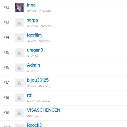
irina
712
50 лет
Женский
serpa
713
53 года
Женский
igorfilm
714
37 лет
Женский
uragan3
715
54 года
-
Admin
716
0 лет
-
bijou36125
717
45 лет
Мужской
rti1
718
0 лет
Женский
VISASCHENGEN
719
42 года
-
Igrock3