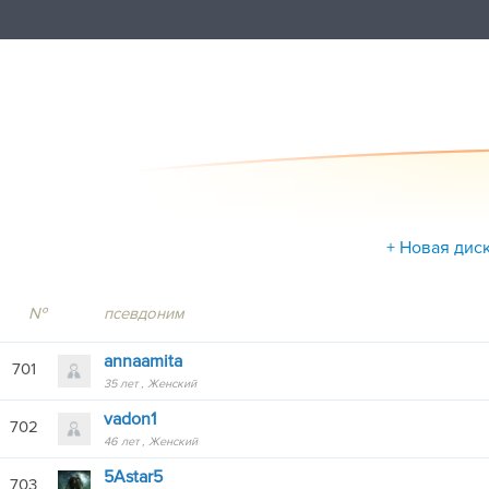
+ Новая дис
№
псевдоним
annaamita
701
35 лет
Женский
vadon1
702
46 лет
Женский
5Astar5
703