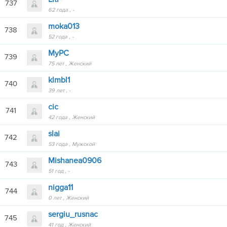
737
62 года
-
moka013
738
52 года
-
MyPC
739
75 лет
Женский
klmbl1
740
39 лет
-
cic
741
42 года
Женский
slai
742
53 года
Мужской
Mishanea0906
743
51 год
-
nigga11
744
0 лет
Женский
sergiu_rusnac
745
41 год
Женский