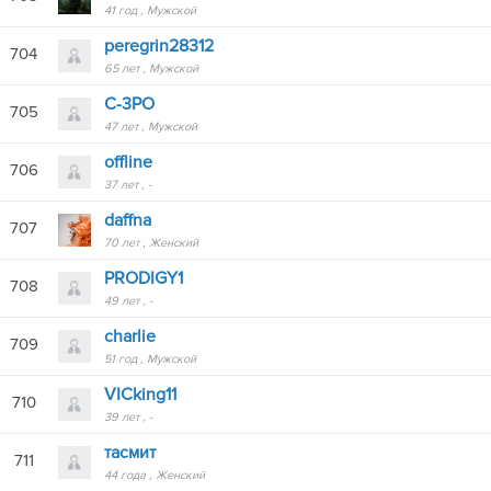
41 год
Мужской
peregrin28312
704
65 лет
Мужской
C-3PO
705
47 лет
Мужской
offline
706
37 лет
-
daffna
707
70 лет
Женский
PRODIGY1
708
49 лет
-
charlie
709
51 год
Мужской
VICking11
710
39 лет
-
тасмит
711
44 года
Женский