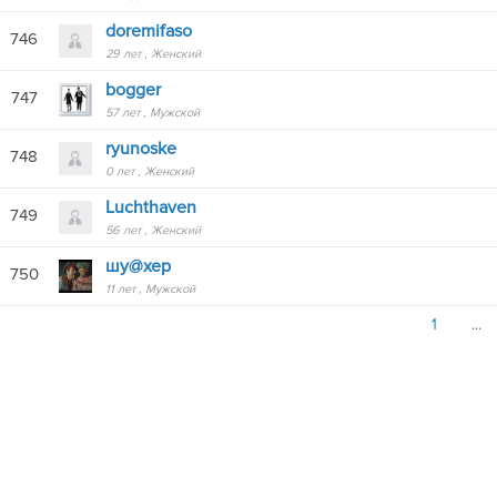
doremifaso
746
29 лет
Женский
bogger
747
57 лет
Мужской
ryunoske
748
0 лет
Женский
Luchthaven
749
56 лет
Женский
шу@хер
750
11 лет
Мужской
1