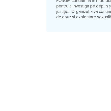
FORUM condamnă în mod public
pentru a investiga pe deplin și
justiției. Organizația va cont
de abuz şi exploatare sexuală