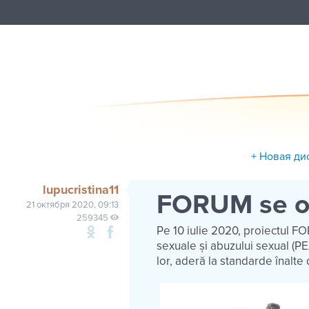
+ Новая ди
lupucristina11
FORUM se op
21 октября 2020, 09:13
259345
Pe 10 iulie 2020, proiectul FO
sexuale și abuzului sexual (PE
lor, aderă la standarde înalt