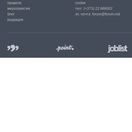
правила
cookie
мероприятия
тел.:
(+373) 22 888002
блог
эл. почта:
forum@forum.md
редакция